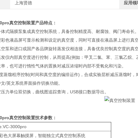
上海贤德
应用领
0pro
真空控制装置
产品特点：
一体式隔膜泵集成真空控制系统，具备控制精度高、耐腐蚀、阀门寿命长
型彩色液晶屏可显示检测和设定的真空度，同时可直接在液晶屏上进行真
真空泵和进口或国产各品牌旋转蒸发仪相连接，具备优良控制真空度的真
蒸发仪内部真空度进行控制，从而提高(例如：甲叉二氯、苯、三氯乙烷、
收率，也可进行惰性气体的置换对减压浓缩时内部不受氧化和污染。
梯度蒸馏程序控制(时间和真空度的编排运作)，合成实验层析减压蒸馏时，
中文/英文系统界面操作切换功能。
空压力单位双切换，曲线图追踪查询，USB接口数据导出。
0pro
真空控制装置
技术参数：
e.VC-3000pro
5寸彩色大屏幕触摸屏，智能独立式真空控制系统