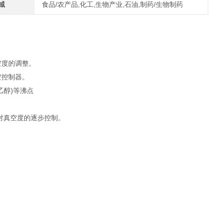
域
食品/农产品,化工,生物产业,石油,制药/生物制药
。
空度的调整。
空控制器。
乙醇)等沸点
对真空度的逐步控制。