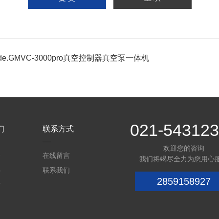
nde.GMVC-3000pro真空控制器真空泵一体机
021-54312
们
联系方式
欢迎您的咨询
介
在线留言
我们将竭尽全力为您用心
心
联系我们
2859158927
质