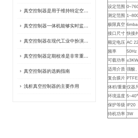
设定范围
0~76
真空控制器是用于维持特定空间内真空度的控制装置
测定范围
1~80
极限真空
6mba
真空控制器一体机能够实时监测真空体系内的压力状态
接口尺寸
快接外
真空控制器在现代工业中扮演着至关重要的角色
额定电压
AC 2
频率
50Hz
真空控制器定期校准是非常重要的
可载功率
≤3K
适用介质
强酸
真空控制器的选购指南
复合膜片
PTFE
浅析真空控制器的主要作用
体积/重量
仪器尺
环境温度
5~40
保护等级
IP20
待机功率
3W