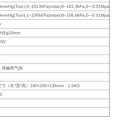
0mmHg(Toor),0~1013hPa(mbar)0~101.3kPa,0~-0.01Mpa
0mmHg(Toor),1~1066hPa(mbar)0~106.6kPa,0~-0.01Mpa
r
径φ10mm
20V
W
、强碱类气体
寸（长*宽*高）180×205×135mm 2.5KG
℃