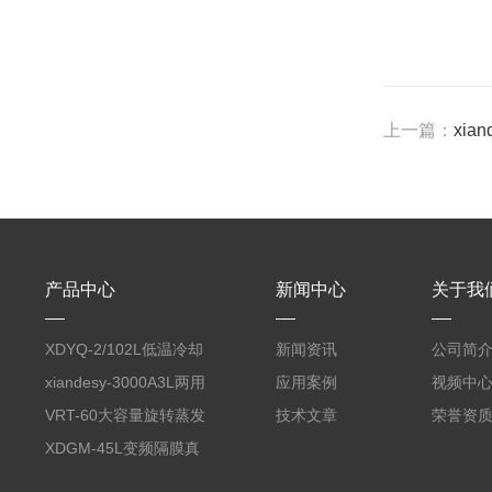
上一篇：
xia
产品中心
新闻中心
关于我
XDYQ-2/102L低温冷却
新闻资讯
公司简
液循环装置
xiandesy-3000A3L两用
应用案例
视频中
型旋转蒸发仪
VRT-60大容量旋转蒸发
技术文章
荣誉资
仪
XDGM-45L变频隔膜真
空泵