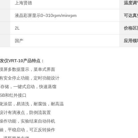
上海贤德
温度调
液晶彩屏显示0~310rpm/minrpm
可达真
2L
价格区
国产
应用领
发仪
VRT-10产品特点：
触摸屏多数据显示，菜单式界面
具有安全停止功能，定时功能设计
数据存储，一键式启动，快速蒸馏
/USB和红外接口
氟龙涂层，易清洗，耐腐蚀，耐高温
管设计有滴液点，防倒流装置
全操作功能，实验结束自动待机
转轴，平稳启动，可正反转操作