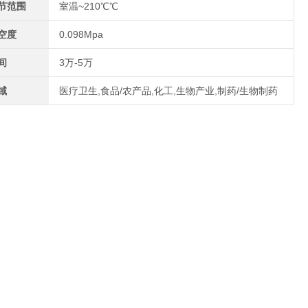
节范围
室温~210℃℃
空度
0.098Mpa
间
3万-5万
域
医疗卫生,食品/农产品,化工,生物产业,制药/生物制药