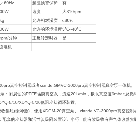
0／60Hz
超温预警保护
有
400W
速度
大310rpm
kg
允许相对湿度
≤80%
300W
允许的环境温度
5℃--40℃
0rpm/分钟
正反转定时器
是
流电机
C-3000pro真空控制器或者xiande.GMVC-3000pro真空控制器真空泵一体机;
0真空泵：耐腐蚀的PTFE隔膜真空泵，流速20L/min，极限真空度6mbar;及
/XDYQ-5/10/XDYQ-5/20低温冷却循环装置;
凝收集瓶(缓冲瓶)，使用XDGM-20真空泵、 xiande.VC-3000pro真空
置：配套的冷却器和活性炭吸附装置设计小巧，能有效吸收有害气体改善