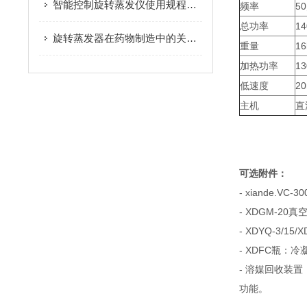
智能控制旋转蒸发仪使用规程要点解析
频率
5
总功率
1
旋转蒸发器在药物制造中的关键作用与发展趋势
重量
16
加热功率
1
低速度
2
主机
直
可选附件：
- xiande.V
- XDGM-2
- XDYQ-3/15
- XDFC瓶：冷
- 溶媒回收装
功能。