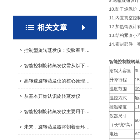
9.退瓶旋钮设
10.防干烧保
11.内置真空
相关文章
12.加热锅设
13.结构紧凑
14.密封部件：
控制型旋转蒸发仪：实验室里的“精准浓缩师”
智能控制旋转蒸发
智能控制旋转蒸发仪需从以下三个维度进行选型！
浴锅大容量
3L
升降行程
1
高转速旋转蒸发仪的核心原理基于离心运动与蒸发现象
温度范围
室
从基本开始认识旋转蒸发仪
温控方式
触
控温精度
±
智能控制旋转蒸发仪主要用于液体溶剂的蒸发和浓缩
仪器尺寸
60
（长*宽*高）
未来，旋转蒸发器将朝着更环保、更智能的方向发展
电压
AC