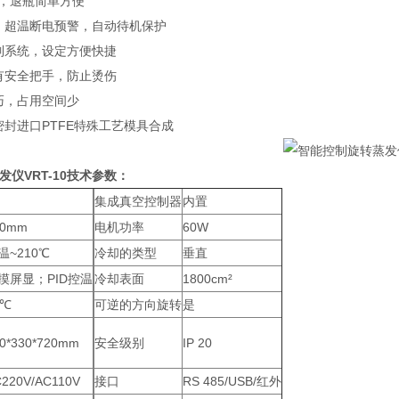
计，退瓶简单方便
护，超温断电预警，自动待机保护
控制系统，设定方便快捷
计有安全把手，防止烫伤
小巧，占用空间少
密封进口PTFE特殊工艺模具合成
仪VRT-10技术参数：
集成真空控制器
内置
50mm
电机功率
60W
温~210℃
冷却的类型
垂直
摸屏显；PID控温
冷却表面
1800cm²
1℃
可逆的方向旋转
是
0*330*720mm
安全级别
IP 20
220V/AC110V
接口
RS 485/USB/红外