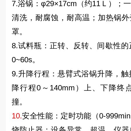
7.浴锅：φ29×17cm（约11Ｌ
清洗，耐腐蚀，耐高温；加热锅外
罩。
8.试料瓶：正转、反转、间歇性
0~60s。
9.升降行程：悬臂式浴锅升降，
降行程0～140mm）上、下降
撞。
10.
安全性能：
定时功能（0-999m
烧防止器；设备异常、超温，仪器