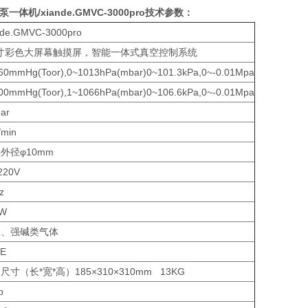
泵一体机
/xiande.GMVC-3000pro
技术参数：
nde.GMVC-3000pro
5寸彩色大屏幕触摸屏，智能一体式真空控制系统
60mmHg(Toor),0~1013hPa(mbar)0~101.3kPa,0~-0.01Mpa
00mmHg(Toor),1~1066hPa(mbar)0~106.6kPa,0~-0.01Mpa
ar
/min
外径φ10mm
220V
z
0W
酸、强碱类气体
FE
尺寸（长*宽*高）185×310×310mm 13KG
b