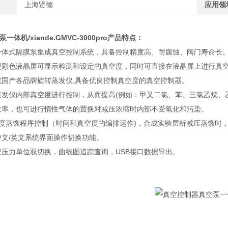
上海贤德
应用领
泵一体机
/xiande.GMVC-3000pro产品特点：
一体式隔膜泵集成真空控制系统，具备控制精度高、耐腐蚀、阀门寿命长
型彩色液晶屏可显示检测和设定的真空度，同时可直接在液晶屏上进行真
或国产各品牌旋转蒸发仪,具备优良控制真空度的真空控制器。
蒸发仪内部真空度进行控制，从而提高(例如：甲叉二氯、苯、三氯乙烷、
收率，也可进行惰性气体的置换对减压浓缩时内部不受氧化和污染。
梯度蒸馏程序控制（时间和真空度的编排运作)，合成实验层析减压蒸馏时
中文/英文系统界面操作切换功能。
空压力单位双切换，曲线图追踪查询，USB接口数据导出。