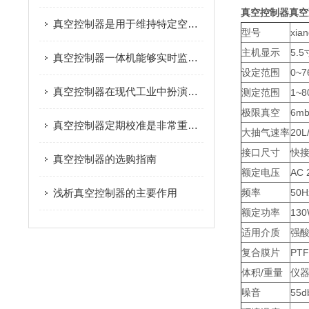
真空控制器真空
真空控制器是用于维持特定空间内真空度的控制装置
型号
xia
主机显示
5.
真空控制器一体机能够实时监测真空体系内的压力状态
设定范围
0~7
真空控制器在现代工业中扮演着至关重要的角色
测定范围
1~8
极限真空
6mb
真空控制器定期校准是非常重要的
大抽气速率
20L
接口尺寸
快接
真空控制器的选购指南
额定电压
AC 
浅析真空控制器的主要作用
频率
50H
额定功率
13
适用介质
强
复合膜片
PT
体积/重量
仪器
噪音
55d