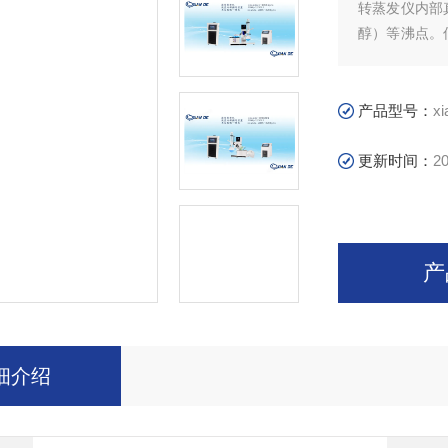
转蒸发仪内部
醇）等沸点。
氧化和污染。
产品型号：
x
更新时间：
20
产
细介绍