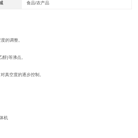
域
食品/农产品
。
空度的调整。
乙醇)等沸点。
，对真空度的逐步控制。