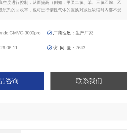
真空度进行控制，从而提高（例如：甲叉二氯、苯、三氯乙烷、乙
低试剂的回收率，也可进行惰性气体的置换对减压浓缩时内部不受
iande.GMVC-3000pro
厂商性质：
生产厂家
26-06-11
访 问 量：
7643
品咨询
联系我们