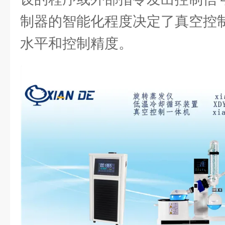
制器的智能化程度决定了真空控
水平和控制精度。