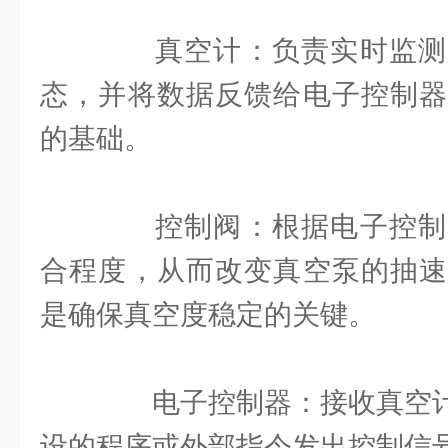
真空计：负责实时监测
态，并将数据反馈给电子控制器
的基础。
控制阀：根据电子控制
合程度，从而改变真空泵的抽速
是确保真空度稳定的关键。
电子控制器：接收真空计
设的程序或外部指令发出控制信