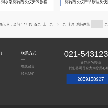
de系列水浴旋转蒸发仪安装教程
旋转蒸发仪产品原理及使
7 条记录，当前 1 / 1 页 首页 上一页 下一页 末页 跳转到第
021-54312
们
联系方式
欢迎您的咨询
介
在线留言
我们将竭尽全力为您用心
心
联系我们
2859158927
质