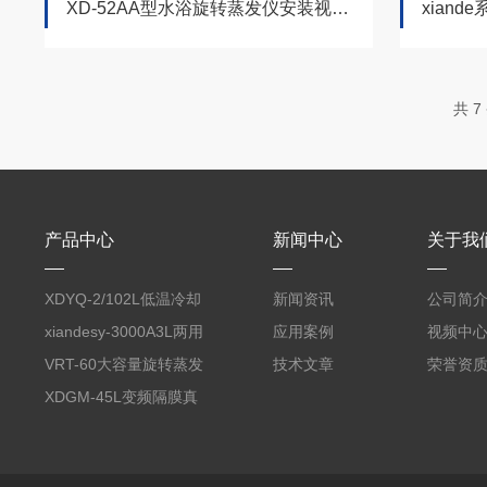
XD-52AA型水浴旋转蒸发仪安装视频教程
xian
共 
产品中心
新闻中心
关于我
XDYQ-2/102L低温冷却
新闻资讯
公司简
液循环装置
xiandesy-3000A3L两用
应用案例
视频中
型旋转蒸发仪
VRT-60大容量旋转蒸发
技术文章
荣誉资
仪
XDGM-45L变频隔膜真
空泵