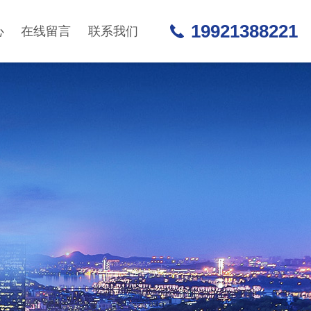
19921388221
心
在线留言
联系我们