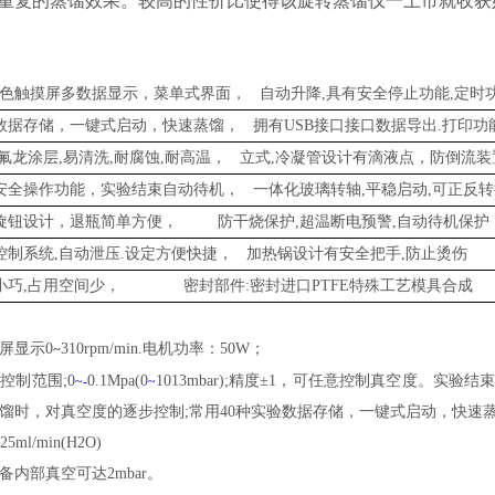
重复的蒸馏效果。较高的性价比使得该旋转蒸馏仪一上市就收获
色触摸屏多数据显示，菜单式界面，
自动升降
,具有安全停止功能,定时
数据存储，一键式启动，快速蒸馏，
拥有
USB接口接口数据导出.打印功
特氟龙涂层,易清洗,耐腐蚀,耐高温，
立式
,冷凝管设计有滴液点，防倒流装
安全操作功能，实验结束自动待机，
一体化玻璃转轴
,平稳启动,可正反
旋钮设计，退瓶简单方便，
防干烧保护
,超温断电预警,自动待机保护
控制系统
,自动泄压
.
设定方便快捷，
加热锅设计有安全把手
,防止烫伤
小巧
,占用空间少，
密封部件
:密封进口PTFE特殊工艺模具合成
屏显示
0
310rpm/min.电机功率：50W；
~
空控制范围
;0
0.1Mpa(0
1013mbar);精度±1，可任意控制真空度。实
~-
~
馏时，对真空度的逐步控制;
常用
40种
实验数据存储，一键式启动，快速
25ml/min(H
2
O)
备内部真空可达
2mbar。