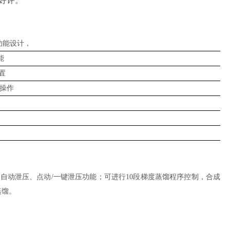
好评。
功能设计，
能
置
转操作
验结束自动泄压、点动/一键泄压功能；可进行10段梯度蒸馏程序控制，合成
蒸馏。