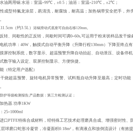
水油两用锅
水浴：室温
99
℃，
±0.5；油浴：室温
210
℃，
±2
℃
；
~
~
次性成型特氟龙涂层，易清洗，耐腐蚀，耐高温；加热锅带安全把手，外
。
Χ
11.5cm（约3.5L）
浴锅滑动式底座可自由右移
120mm。
反转、间歇性的正反转，间歇时间可调
0
60s,可运用于粉末状样品发干燥
~
电机功率：
40W，触摸式自动平衡升降（升降行程130mm）下降至终点
摸屏控制系统，数字显示、超温预警升降自动抬起、自动泄压、设备停机
式数字输入设定、双屏控制显示、方便快捷。
能
（特定用户选配）
防干烧超温预警、旋转电机异常预警、试料瓶自动升降至最高；定时功能
。
安全防护等级检测报告;产品数据：第三方检测认证；
加热器
.功率1KW
：
25
1000ml
~
进口
PTFE特殊合成材料，经特殊工艺技术处理磨具合成、增强密封性、
三层球磨口蛇形冷凝管，冷凝面积0.18
m²
，有滴液点和放倒流设计（有效