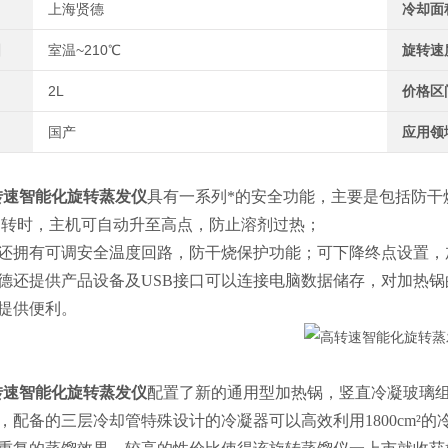
上海贤德
冷却面
围
室温~210℃
旋转速
2L
价格区
国产
应用领
转速智能化旋转蒸发仪
具有一系列*的安全功能，主要是包括防干
旋转时，主机可自动升至高点，防止溶剂过热；
还拥有可调安全温度回路，防干烧保护功能；可下降终点设置，
德还提供产品设备及USB接口可以连接电脑数据储存，对加热
提供便利。
转速智能化旋转蒸发仪
配置了新的通用型加热锅，竖直冷凝玻璃
，配备的三层冷却管特殊设计的冷凝器可以高效利用1800cm²