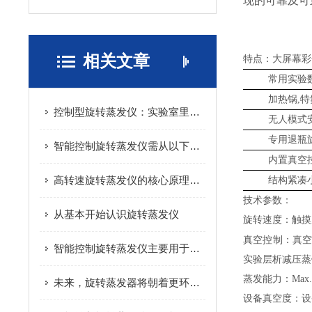
现的可靠及可
相关文章
特点：大屏幕彩
常用实验
加热锅
,
控制型旋转蒸发仪：实验室里的“精准浓缩师”
无人模式
专用退瓶
智能控制旋转蒸发仪需从以下三个维度进行选型！
内置真空
高转速旋转蒸发仪的核心原理基于离心运动与蒸发现象
结构紧凑
技术参数：
从基本开始认识旋转蒸发仪
旋转速度：触摸
真空控制
：
真
智能控制旋转蒸发仪主要用于液体溶剂的蒸发和浓缩
实验层析减压蒸
蒸发能力：
Max.
未来，旋转蒸发器将朝着更环保、更智能的方向发展
设备真空度：设