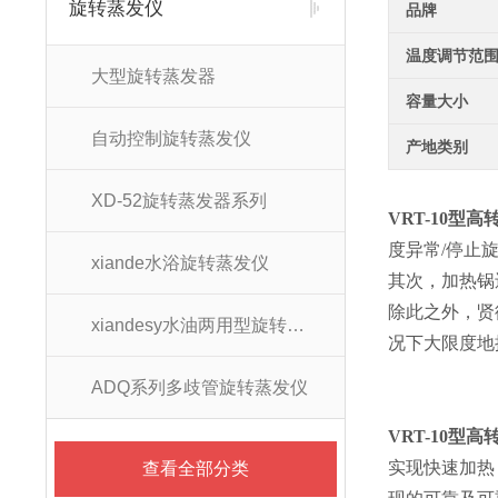
旋转蒸发仪
品牌
温度调节范
大型旋转蒸发器
容量大小
自动控制旋转蒸发仪
产地类别
XD-52旋转蒸发器系列
VRT-10型
高
度异常/停止
xiande水浴旋转蒸发仪
其次，加热锅
除此之外，贤
xiandesy水油两用型旋转蒸发仪系列
况下大限度地
ADQ系列多歧管旋转蒸发仪
VRT-10型
高
实现快速加热
查看全部分类