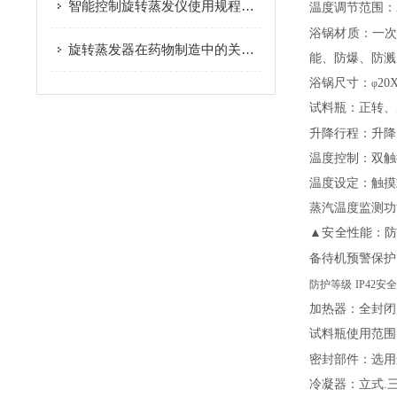
智能控制旋转蒸发仪使用规程要点解析
温度调节范围：
浴锅材质：一
旋转蒸发器在药物制造中的关键作用与发展趋势
能、防爆、防溅
浴锅尺寸：
20
φ
试料瓶：正转、
升降行程：升降
温度控制：双触
温度设定：触摸
蒸汽温度监测功
▲
安全性能：
备待机预警保护
防护等级
IP42
加热器：全封闭
试料瓶使用范围
密封部件：选用
冷凝器：立式
.