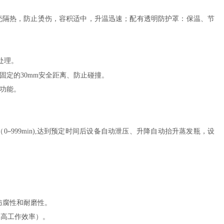
壳隔热，防止烫伤，容积适中，升温迅速；配有透明防护罩：保温、节
处理。
有固定的30mm安全距离、防止碰撞。
功能。
（
0
999min),达到预定时间后设备自动泄压、升降自动抬升蒸发瓶，设
~
防腐性和耐磨性。
提高工作效率）。