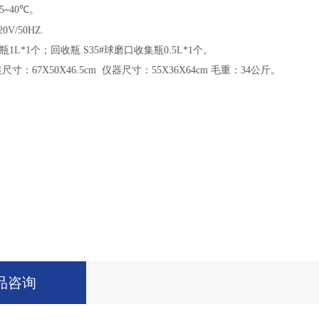
5
40
℃。
~
20V/50HZ.
瓶
1L*1个；回收瓶 S35#球磨口收集瓶0.5L*1个。
寸：67X50X46.5cm 仪器尺寸：55X36X64cm 毛重：34公斤。
品咨询