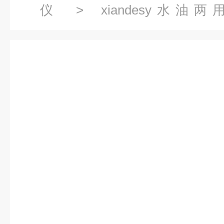
仪
>
xiandesy水
列
> xiandesy-2000Aproxi