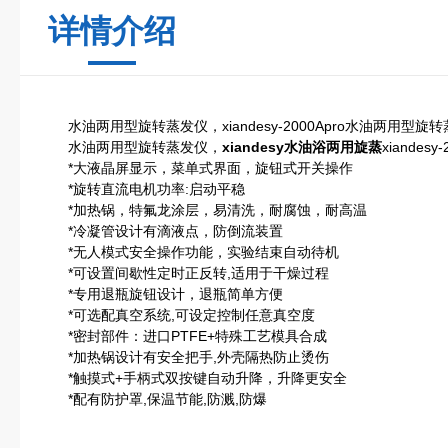
详情介绍
水油两用型旋转蒸发仪，xiandesy-2000Apro水油两用型旋
水油两用型旋转蒸发仪，
xiandesy水油浴两用旋蒸
xiandes
*大液晶屏显示，菜单式界面，旋钮式开关操作
*旋转直流电机功率:启动平稳
*加热锅，特氟龙涂层，易清洗，耐腐蚀，耐高温
*冷凝管设计有滴液点，防倒流装置
*无人模式安全操作功能，实验结束自动待机
*可设置间歇性定时正反转,适用于干燥过程
*专用退瓶旋钮设计，退瓶简单方便
*可选配真空系统,可设定控制任意真空度
*密封部件：进口PTFE+特殊工艺模具合成
*加热锅设计有安全把手,外壳隔热防止烫伤
*触摸式+手柄式双按键自动升降，升降更安全
*配有防护罩,保温节能,防溅,防爆