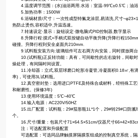
4.温度调节范围：(水)油浴两用.水浴：室温-99℃±0.5℃；油浴：
5.加热功率：1500W
6.浴锅材质/尺寸：一次性成型特氟龙涂层,易清洗,尺寸~φ23×13
热防止烫伤,容积适中,升温迅速。
7.转速设定·显示：旋钮设定·微电脑式PID控制器,数字显示
8.升降行程:摸式+手柄式双按键自动平衡升降(升降行程150mm
碰撞。升降行程到安全桌面共210mm.
9.试料瓶安装方向:玻璃组件可左右两方向安装，同时摆放两台
10.(试料瓶)正反转功能：具有，可间歇性的左右旋转，间歇时
燥处理，有间隔时间设置。
11.冷却器：立式,双层球磨口蛇形冷凝管,冷凝面积0.18㎡,
率)，可使用3L试料瓶。
12.真空密封垫：选用进口PTFE及特殊合成材料，经特殊工
和耐磨性。(保修3年)
13.使用环境温度：5℃~40℃
14.输入电源：AC220V/50HZ
15.出厂配置：试料瓶：29#茄形瓶1L*1个，29#转29#口防溅
个。
16.尺寸/重量：包装尺寸71×64.5×51cm/仪器尺寸66×42×83
注：可选配置和升级配置
可选配置：可选同品牌触摸屏隔膜泵组成的控制真空系统，隔膜泵真