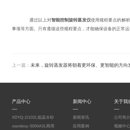
通过以上对
智能控制旋转蒸发仪
使用规程要点的解
事项等方面。只有遵循这些规程要点，才能确保设备的正常运
上一篇：
未来，旋转蒸发器将朝着更环保、更智能的方向
产品中心
新闻中心
关于我
XDYQ-2/102L低温冷却
新闻资讯
公司简
液循环装置
xiandesy-3000A3L两用
应用案例
视频中