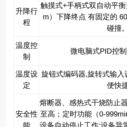
触摸式+手柄式双自动平衡
升降行
m）下降终点 有固定的 6
程
碰撞
温度控
微电脑式PID控
制
温度设
旋钮式编码器,旋转式输入
定
便快
熔断器、感热式干烧防止器
安全性
至高；定时功能（0-999
能
设备自动停止工作;设备异