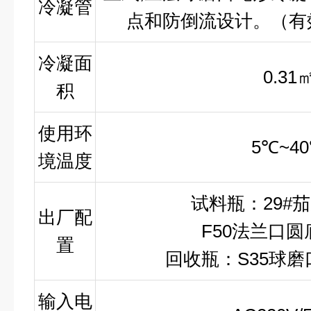
冷凝管
点和防倒流设计。（有
冷凝面
0.31
积
使用环
5℃~4
境温度
试料瓶：29#茄形
出厂配
F50法兰口圆底
置
回收瓶：S35球磨口
输入电