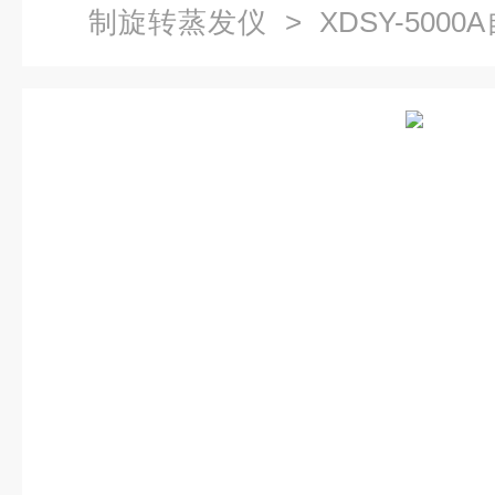
制旋转蒸发仪
> XDSY-50
水/油两用