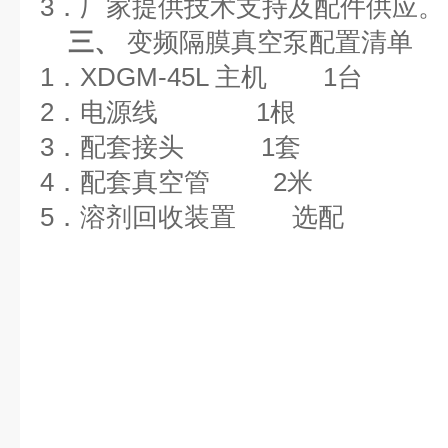
3．
厂家提供技术支持及配件供应。
三、
变频
隔膜真空泵
配置清单
1．
XDGM-45L
主机
1
台
2．
电源线
1
根
3．
配套接头
1
套
4．
配套真空管
2
米
5．
溶剂回收装置
选配