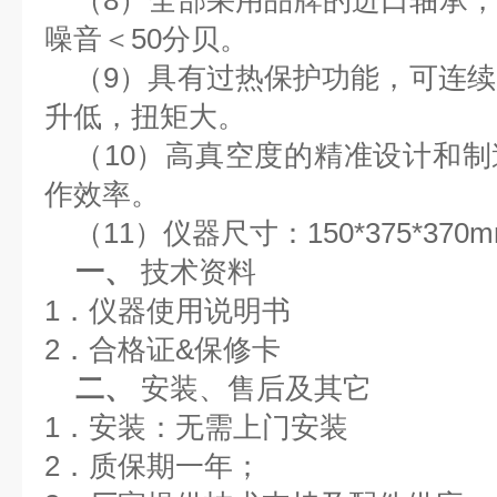
（8）
全部采用品牌的进口轴承
噪音＜
5
0
分贝。
（9）
具有过热保护功能，可连续
升低，扭矩大。
（10）
高真空度的精准设计和制
作效率。
（11）
仪器尺寸：
150*375*37
一、
技术资料
1．
仪器使用说明书
2．
合格证
&
保修卡
二、
安装、售后及其它
1．
安装：
无需上门安装
2．
质保期一年；