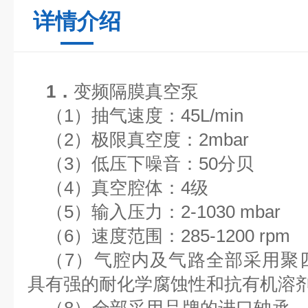
详情介绍
1．
变频
隔膜真空泵
（1）
抽气速度：
45
L/min
（2）
极限真空度：
2mbar
（3）
低压下噪音：
50
分贝
（4）
真空腔体：
4
级
（5）
输入压力：
2-1030 mbar
（6）
速度范围：
285-1200 rpm
（7）
气腔内及气路全部采用聚
具有强的耐化学腐蚀性和抗有机溶