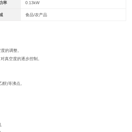
功率
0.13kW
域
食品/农产品
。
空度的调整。
，对真空度的逐步控制。
乙醇)等沸点。