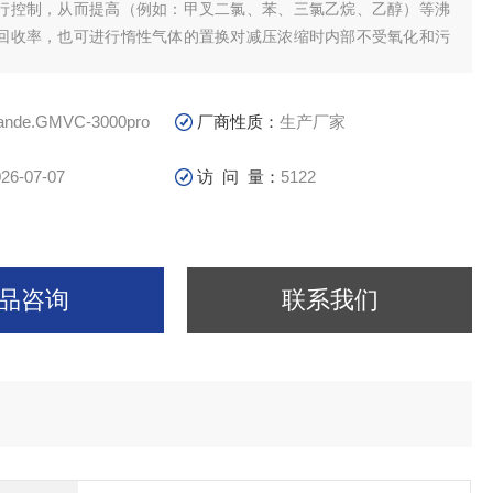
行控制，从而提高（例如：甲叉二氯、苯、三氯乙烷、乙醇）等沸
回收率，也可进行惰性气体的置换对减压浓缩时内部不受氧化和污
iande.GMVC-3000pro
厂商性质：
生产厂家
26-07-07
访 问 量：
5122
品咨询
联系我们