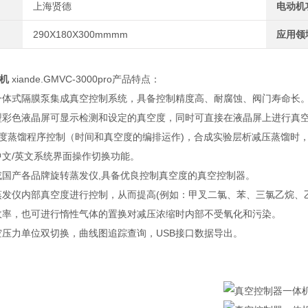
上海贤德
电动机
290X180X300mmmm
应用领
机
xiande.GMVC-3000pro产品特点：
一体式隔膜泵集成真空控制系统，具备控制精度高、耐腐蚀、阀门寿命长
型彩色液晶屏可显示检测和设定的真空度，同时可直接在液晶屏上进行真
梯度蒸馏程序控制（时间和真空度的编排运作)，合成实验层析减压蒸馏时
中文/英文系统界面操作切换功能。
或国产各品牌旋转蒸发仪,具备优良控制真空度的真空控制器。
蒸发仪内部真空度进行控制，从而提高(例如：甲叉二氯、苯、三氯乙烷、
收率，也可进行惰性气体的置换对减压浓缩时内部不受氧化和污染。
空压力单位双切换，曲线图追踪查询，USB接口数据导出。