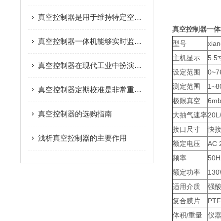
真空控制器是用于维持特定空间内真空度的控制装置
真空控制器一体
真空控制器一体机能够实时监测真空体系内的压力状态
型号
xia
主机显示
5.
真空控制器在现代工业中扮演着至关重要的角色
设定范围
0~7
测定范围
1~8
真空控制器定期校准是非常重要的
极限真空
6mb
真空控制器的选购指南
大抽气速率
20L
接口尺寸
快接
浅析真空控制器的主要作用
额定电压
AC 
频率
50H
额定功率
13
适用介质
强
复合膜片
PT
体积/重量
仪器