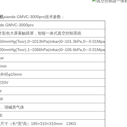
机
xiande.GMVC-3000pro
技术参数：
nde.GMVC-3000pro
5寸彩色大屏幕触摸屏，智能一体式真空控制系统
60mmHg(Toor),0~1013hPa(mbar)0~101.3kPa,0~-0.01Mpa
00mmHg(Toor),1~1066hPa(mbar)0~106.6kPa,0~-0.01Mpa
ar
/min
外径φ10mm
220V
z
0W
酸、强碱类气体
FE
尺寸（长*宽*高）185×310×310mm 13KG