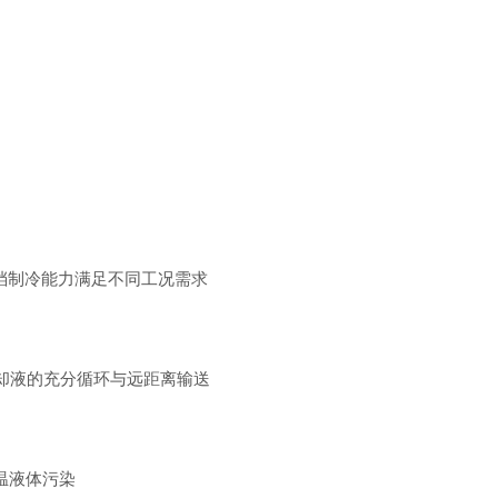
℃)，三档制冷能力满足不同工况需求
证冷却液的充分循环与远距离输送
温液体污染