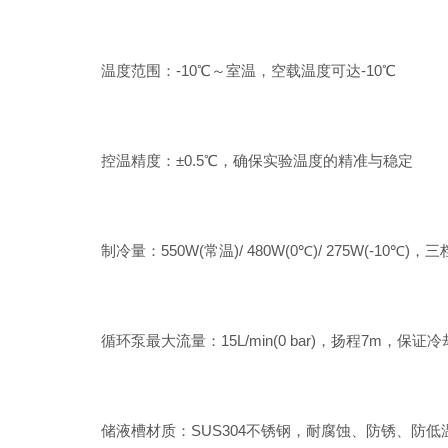
温度范围：-10℃～室温，空载温度可达-10℃
控温精度：±0.5℃，确保实验温度的精准与稳定
制冷量：550W(常温)/ 480W(0℃)/ 275W(-10
循环泵最大流量：15L/min(0 bar)，扬程7m，保
储液槽材质：SUS304不锈钢，耐腐蚀、防锈、防低