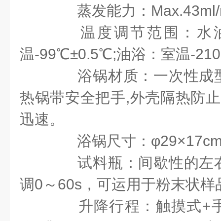
蒸发能力：Max.43ml/mi
温度调节范围：水油
温-99℃±0.5℃;油浴：室温-21
浴锅材质：一次性成型
热锅带安全把手,外壳隔热防止
迅速。
浴锅尺寸：φ29×17c
试料瓶：间歇性的左右
调0～60s，可运用于粉末状
升降行程：触摸式+手