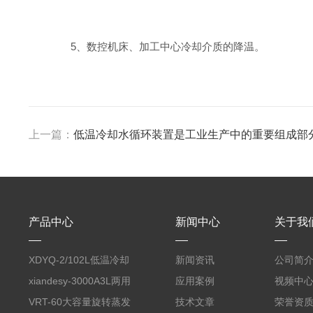
5、数控机床、加工中心冷却介质的降温。
上一篇：
低温冷却水循环装置是工业生产中的重要组成部
产品中心
新闻中心
关于我
XDYQ-2/102L低温冷却
新闻资讯
公司简
液循环装置
xiandesy-3000A3L两用
应用案例
视频中
型旋转蒸发仪
VRT-60大容量旋转蒸发
技术文章
荣誉资