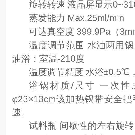
旋转转速
液晶屏显示0~310
蒸发能力
Max.25ml/min
可达真空度
399.9Pa（3
温度调节范围
水油两用锅 
油浴：室温-210度
温度调节精度
水浴±0.5℃
浴锅材质/尺寸
一次性
φ23×13cm该加热锅带安全
速。
试料瓶
间歇性的左右旋转