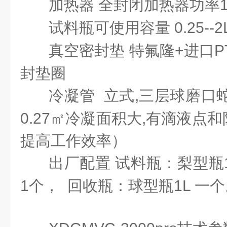
加热器
全封闭加热器功率1.
试料瓶可使用容量
0.25--2
真空密封垫
特氟隆+进口P
封垫圈
冷凝管
立式,三层球磨口
0.27㎡冷凝面积大,有滴液点
提高工作效率）
出厂配置
试料瓶：梨型瓶1
1个， 回收瓶：球型瓶1L 一