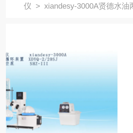
仪
> xiandesy-3000A贤