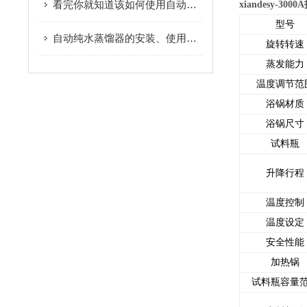
看完你就知道该如何使用自动双重纯水蒸馏水器了
xiandesy-30
型号
自动纯水蒸馏器的安装、使用和清洗方法
旋转转速
蒸发能力
温度调节范
浴锅材质
浴锅尺寸
试料瓶
升降行程
温度控制
温度设定
安全性能
加热锅
试料瓶容量