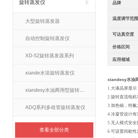
旋转蒸发仪
品牌
温度调节范
大型旋转蒸发器
可达真空度
自动控制旋转蒸发仪
价格区间
XD-52旋转蒸发器系列
应用领域
xiande水浴旋转蒸发仪
xiandesy水
1.大液晶屏显
xiandesy水油两用型旋转蒸发仪系列
2.旋转直流电机
3.加热锅，特
ADQ系列多歧管旋转蒸发仪
4.冷凝管设计
5.无人模式安
查看全部分类
6.可设置间歇