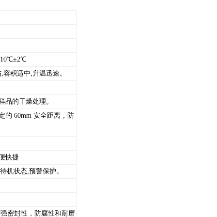
10℃±2℃
,容积适中,升温迅速。
状样品的干燥处理。
的 60mm 安全距离，防
方便快捷
到待机状态,预警保护。
增强密封性，防腐性和耐磨