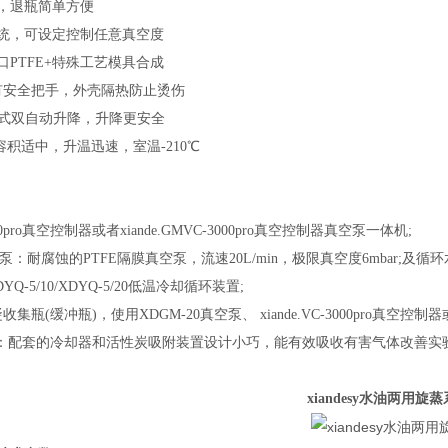
计，退瓶简单方便
系统，可设定控制任意真空度
口PTFE+特殊工艺模具合成
计有安全把手，外壳隔热防止烫伤
手柄式双自动升降，升降更安全
 容积适中，升温迅速，室温-210℃
-3000pro真空控制器或者xiande.GMVC-3000pro真空控制器真空泵一体机;
真空泵：耐腐蚀的PTFE隔膜真空泵，流速20L/min，极限真空度6mbar;及循
/XDYQ-5/10/XDYQ-5/20低温冷却循环装置;
凝收集瓶(缓冲瓶)，使用XDGM-20真空泵、 xiande.VC-3000pro真空控制
置：配套的冷却器和活性炭吸附装置设计小巧，能有效吸收有害气体改善
xiandesy水油两用旋蒸