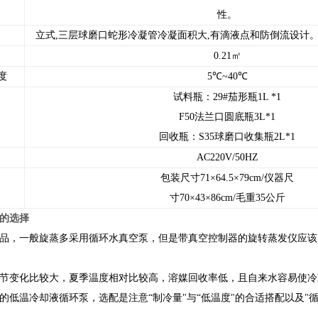
性。
立式,三层球磨口蛇形冷凝管冷凝面积大,有滴液点和防倒流设计
0.21㎡
度
5℃~40℃
试料瓶：29#茄形瓶1L *1
F50法兰口圆底瓶3L*1
回收瓶：S35球磨口收集瓶2L*1
AC220V/50HZ
包装尺寸71×64.5×79cm/仪器尺
寸70×43×86cm/毛重35公斤
的选择
品，一般旋蒸多采用循环水真空泵，但是带真空控制器的旋转蒸发仪应该
节变化比较大，夏季温度相对比较高，溶媒回收率低，且自来水容易使冷
的低温冷却液循环泵，选配是注意“制冷量"与“低温度"的合适搭配以及"