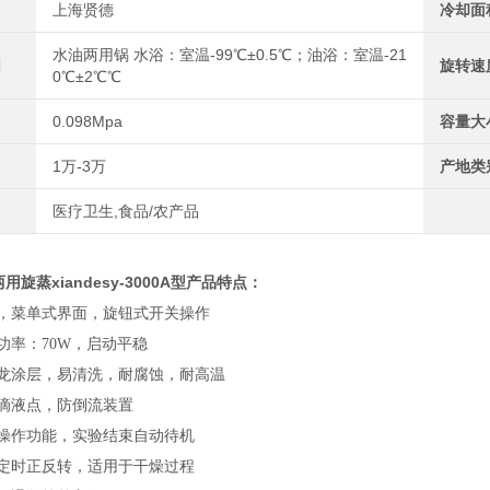
上海贤德
冷却面
水油两用锅 水浴：室温-99℃±0.5℃；油浴：室温-21
围
旋转速
0℃±2℃℃
0.098Mpa
容量大
1万-3万
产地类
医疗卫生,食品/农产品
油两用旋蒸
xiandesy-3000A型
产品特点：
示，菜单式界面，旋钮式开关操作
功率：70W，启动平稳
氟龙涂层，易清洗，耐腐蚀，耐高温
有滴液点，防倒流装置
全操作功能，实验结束自动待机
性定时正反转，适用于干燥过程