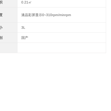
积
0.21㎡
度
液晶彩屏显示0~310rpm/minrpm
小
3L
别
国产