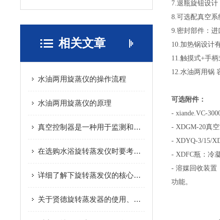
7.退瓶旋钮设
8.可选配真空
9.密封部件：进
相关文章
10.加热锅设
11.触摸式+
12.水油两用锅
水油两用旋蒸仪的操作流程
可选附件：
水油两用旋蒸仪的原理
- xiande.VC
真空控制器是一种用于监测和控制真空系统中气压的仪器
- XDGM-20
- XDYQ-3/15
在选购水浴旋转蒸发仪时要考虑这些因素
- XDFC瓶：冷
- 溶媒回收装
详细了解下旋转蒸发仪的核心部件及功能
功能。
关于贤德旋转蒸发器的使用、注意事项及原理分析