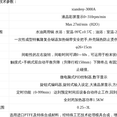
00A技术参数：
xiandesy-3000A
液晶彩屏显示0~310rpm/min
Max.27ml/min (H2O）
围
水油两用锅 水浴：室温-99℃±0.5℃；油浴：室温-2
一次性成型特氟隆复合锅该加热锅带安全把手,外壳隔热防止烫伤
φ26×15cm
间歇性的左右旋转，间歇时间可调0～60s，可运用于粉末
触摸式+手柄式双自动平衡升降（升降行程150mm）下降终点 有固定
止碰撞。
微电脑式PID控制器,数字显示
旋钮式编码器,旋转式输入设定,大液晶屏显示,
定时功能（0-999min）:达到预定时间后设备自动停止工作,回
全封闭加热器功率1.5KW
范围
0.25--3L
选用进口PTFE及特殊合成材料，经特殊工艺技术处理模具合成，