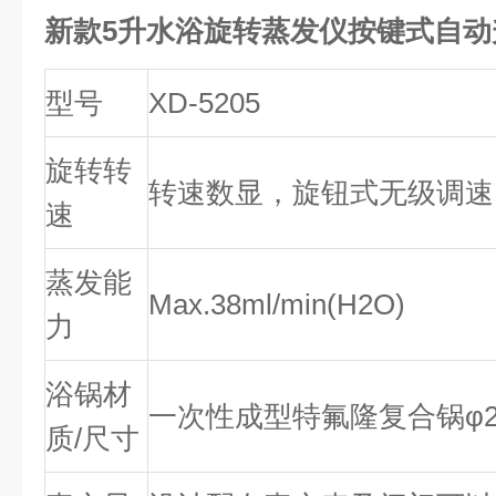
新款5升水浴旋转蒸发仪按键式自动
型号
XD-5205
旋转转
转速数显，旋钮式无级调速 0-1
速
蒸发能
Max.38ml/min(H2O)
力
浴锅材
一次性成型特氟隆复合锅φ29
质/尺寸