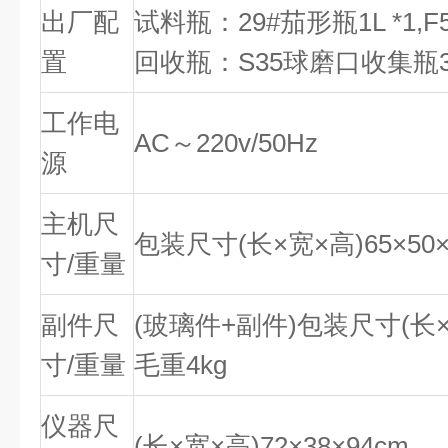
出厂配
试料瓶：29#茄形瓶1L *1,F
置
回收瓶：S35球磨口收集瓶3
工作电
AC～220v/50Hz
源
主机尺
包装尺寸(长×宽×高)65×50×
寸/重量
副件尺
(玻璃件+副件)包装尺寸(长×宽×
寸/重量
毛重4kg
仪器尺
(长×宽×高)72×38×94cm