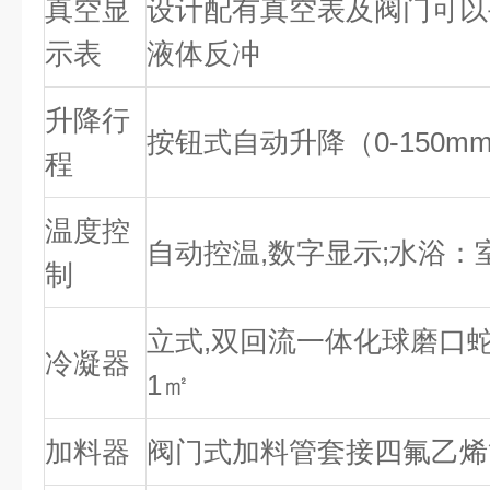
真空显
设计配有真空表及阀门可以
示表
液体反冲
升降行
按钮式自动升降（0-150m
程
温度控
自动控温,数字显示;水浴：室
制
立式,双回流一体化球磨口蛇
冷凝器
1㎡
加料器
阀门式加料管套接四氟乙烯