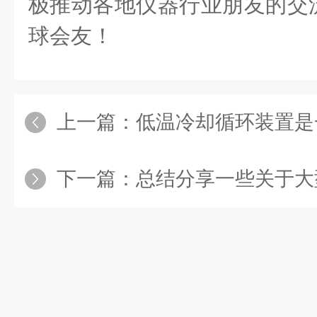
极推动各地仪器行业朋友的交
球会友！
上一篇：
低温冷却循环装置是
下一篇：
总结分享一些关于大型