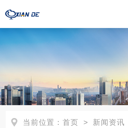
当前位置：
首页
>
新闻资讯