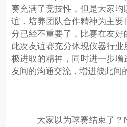
赛充满了竞技性，但是大家均
谊，培养团队合作精神为主要
分已经不重要了，比赛在友好
此次友谊赛充分体现仪器行业
极进取的精神，同时进一步增
友间的沟通交流，增进彼此间
大家以为球赛结束了？NO