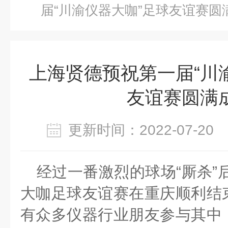
届“川渝仪器大咖”足球友谊赛圆
上海贤德预祝第一届“川
友谊赛圆满
更新时间：2022-07-2
经过一番激烈的球场“厮杀”
大咖足球友谊赛在重庆顺利结
有众多仪器行业朋友参与其中