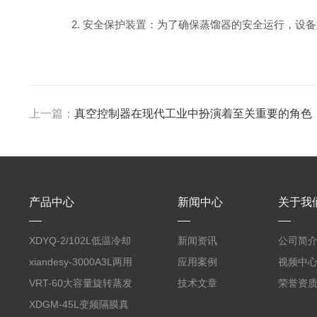
2. 安全保护装置：为了确保蒸馏器的安全运行，设备
上一篇：
真空控制器在现代工业中扮演着至关重要的角色
产品中心
新闻中心
关于我
XDYQ-2/102L低温冷却
新闻资讯
公司简
液循环装置
xiandesy-3000A3L两用
应用案例
视频中
型旋转蒸发仪
VRT-60大容量旋转蒸发
技术文章
荣誉资
仪
XDGM-45L变频隔膜真