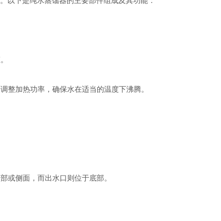
。以下是纯水蒸馏器的主要部件组成及其功能：
态。
要调整加热功率，确保水在适当的温度下沸腾。
顶部或侧面，而出水口则位于底部。