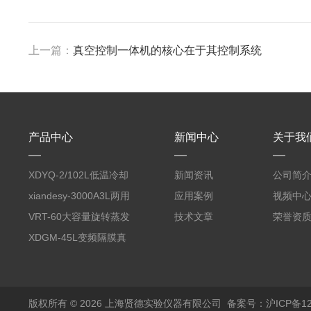
上一篇：
真空控制一体机的核心在于其控制系统
产品中心
新闻中心
关于我
XDYQ-2/102L低温冷却
新闻资讯
公司简
液循环装置
xiandesy-3000A3L两用
应用案例
视频中
型旋转蒸发仪
VRT-60大容量旋转蒸发
技术文章
荣誉资
仪
XDGM-45L变频隔膜真
空泵
版权所有 © 2026 上海贤德实验仪器有限公司
备案号：沪ICP备120