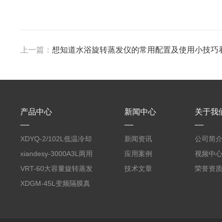
上一篇：
想知道水浴旋转蒸发仪的常用配置及使用小技巧
产品中心
新闻中心
关于我
XDYQ-2/102L低温冷却
新闻资讯
公司简
液循环装置
xiandesy-3000A3L两用
应用案例
视频中
型旋转蒸发仪
VRT-60大容量旋转蒸发
技术文章
荣誉资
仪
XDGM-45L变频隔膜真
空泵